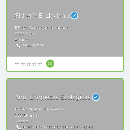
Sidrería El Llavianu
11
Plaza Ciudad de la Habana
33212
Gijón
Asturias
984 49 21 13
0.0
Anul Limpiezas Ecológicas
13
C/Rodríguez San Pedro
28015
Madrid
Madrid
91 591 49 22 - 633 03 25 90 - 619 14 91 96