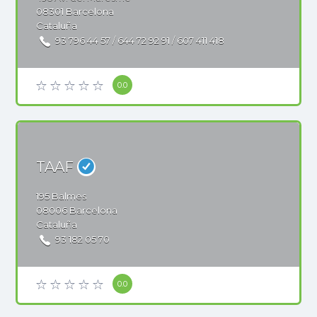
08301
Barcelona
Cataluña
93 796 44 57 / 644 72 92 91 / 607 411 418
0.0
TAAF
195
Balmes
08006
Barcelona
Cataluña
93 182 05 70
0.0