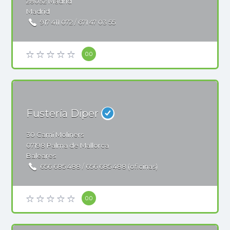
28032
Madrid
Madrid
917 411 072 / 671 47 03 55
0.0
Fustería Díper
30
Camí Moliners
07198
Palma de Mallorca
Baleares
656 685 488 / 656 685 488 (oficinas)
0.0