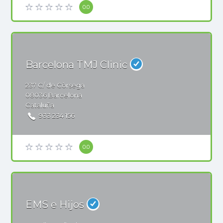
0.0
Barcelona TMJ Clinic
237
C/ de Còrsega
08036
Barcelona
Cataluña
933 234 156
0.0
EMS e Hijos