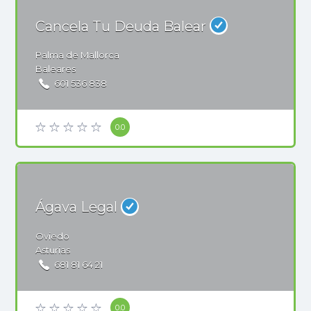
Cancela Tu Deuda Balear
Palma de Mallorca
Baleares
601 536 838
0.0
Ágava Legal
Oviedo
Asturias
681 81 64 21
0.0