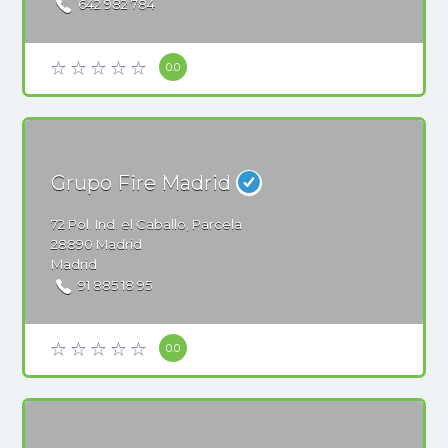
642 982 784
0.0
Grupo Fire Madrid
72
Pol. Ind. el Caballo, Parcela
28890
Madrid
Madrid
91 885 18 95
0.0