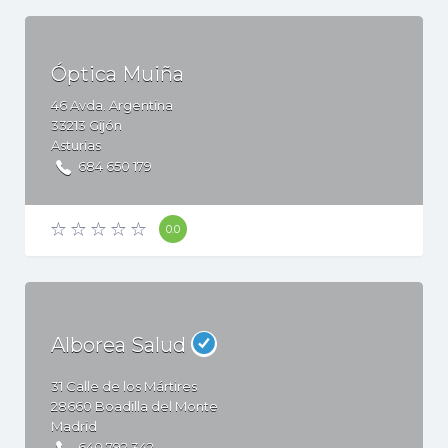
Óptica Muiña
46
Avda. Argentina
33213
Gijón
Asturias
684 650 179
0.0
Alborea Salud
31
Calle de los Mártires
28660
Boadilla del Monte
Madrid
640 792 342