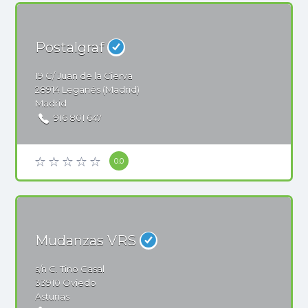
Postalgraf
19
C/ Juan de la Cierva
28914
Leganés (Madrid)
Madrid
916 801 647
0.0
Mudanzas VRS
s/n
C. Tino Casal
33910
Oviedo
Asturias