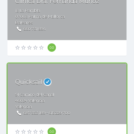
Clínica Dra. Fernanda Muñoz
13
La Rambla
07003
Palma de Mallorca
Baleares
660 731 894​
0.0
Quicksail
91
Camino del Canal
46024
Valencia
Valencia
687 353 189 - 615 229 700
0.0