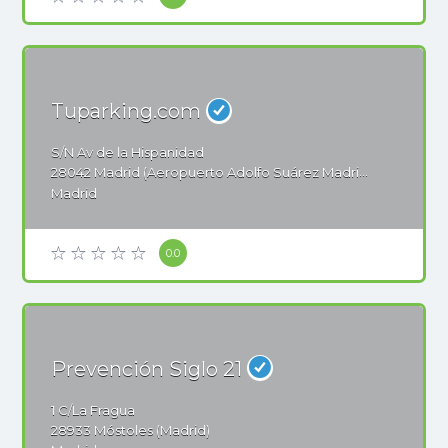
Tuparking.com
S/N
Av de la Hispanidad
28042
Madrid (Aeropuerto Adolfo Suárez Madrid - Barajas)
Madrid
0.0
Prevención Siglo 21
1
C/La Fragua
28933
Móstoles (Madrid)