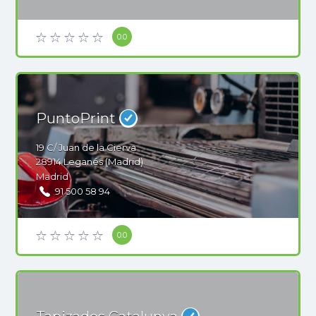
0.0
PuntoPrint
19
C/ Juan de la Cierva
28914
Leganés (Madrid)
Madrid
91 500 58 94
0.0