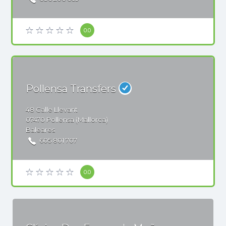
0.0
Pollensa Transfers
48
Calle Llevant
07470
Pollensa (Mallorca)
Baleares
605 801 707
0.0