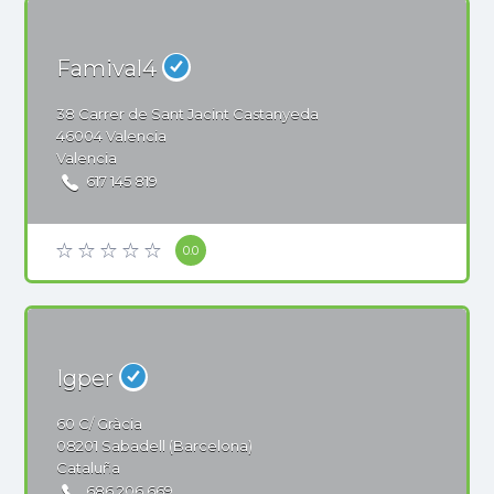
Famival4
38
Carrer de Sant Jacint Castanyeda
46004
Valencia
Valencia
617 145 819
0.0
Igper
60
C/ Gràcia
08201
Sabadell (Barcelona)
Cataluña
686 206 669