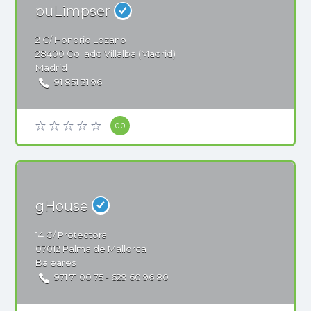
puLimpser
2
C/ Honorio Lozano
28400
Collado Villalba (Madrid)
Madrid
91 851 31 96
0.0
gHouse
14
C/ Protectora
07012
Palma de Mallorca
Baleares
971 71 00 75 - 629 60 96 80