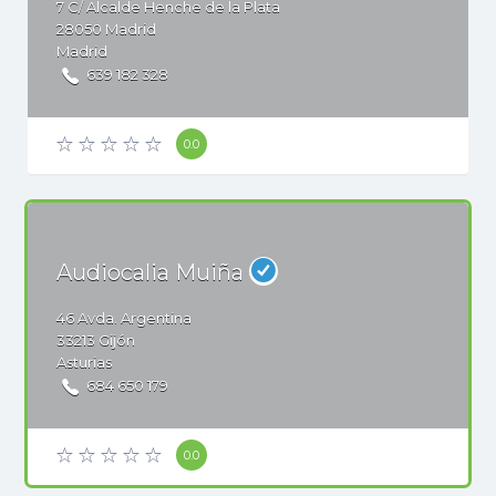
7
C/ Alcalde Henche de la Plata
28050
Madrid
Madrid
639 182 328
0.0
Audiocalia Muiña
46
Avda. Argentina
33213
Gijón
Asturias
684 650 179
0.0