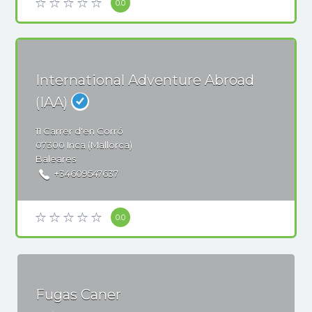
0.0
International Adventure Abroad
(IAA)
11
Carrer d'en Corró
07300
Inca (Mallorca)
Baleares
+34609547637
0.0
Fugas Caner