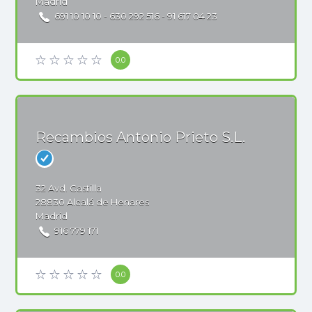
Madrid
691 10 10 10 - 630 292 516 - 91 617 04 23
0.0
Recambios Antonio Prieto S.L.
32
Avd. Castilla
28830
Alcalá de Henares
Madrid
916 779 171
0.0