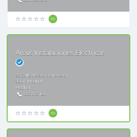
0.0
Arcus Instalaciones Eléctricas
25
Calle de Sta Genoveva
28017
Madrid
Madrid
663 475 164
0.0