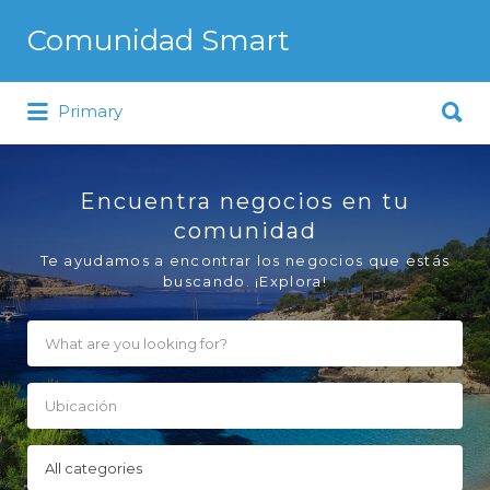
Buscar por:
Comunidad Smart
Buscar por:
La comunidad de los que saben
Primary
elegir
Encuentra negocios en tu
comunidad
Te ayudamos a encontrar los negocios que estás
buscando. ¡Explora!