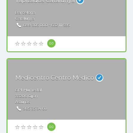
Tapizados Catalunya
Barcelona
Catalunya
688 305 000 - 632 111 595
0.0
Medicentro Centro Médico
6
Pl. Humedal
33206
Gijón
Asturias
985 35 34 60
0.0