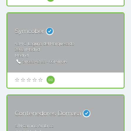
Symcober
43H
C. Laguna del Marquesado
28021
Madrid
Madrid
91 683 42 83 - 661 411 014
0.0
Contenedores Domasa
S/N
Camino Ambroz