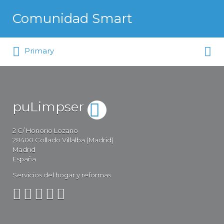
Buscar por:
Comunidad Smart
Buscar por:
La comunidad de los que saben
Primary
elegir
puLimpser
2
C/ Honorio Lozano
28400
Collado Villalba (Madrid)
Madrid
España
Servicios del hogar y reformas