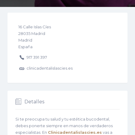
16
Calle Islas Cíes
28035
Madrid
Madrid
España
917 391 397
clinicadentalislascies.es
Detalles
Si te preocupa tu salud y tu estética bucodental,
debes ponerte siempre en manos de verdaderos
especialistas. En
Clinicadentalislascies.es
vas a