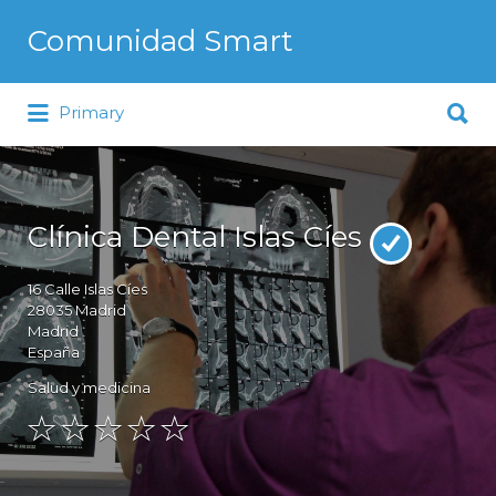
Buscar por:
Comunidad Smart
Buscar por:
La comunidad de los que saben
Primary
elegir
Clínica Dental Islas Cíes
16
Calle Islas Cíes
28035
Madrid
Madrid
España
Salud y medicina